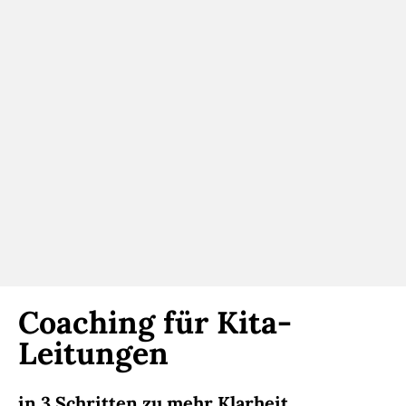
war es mir möglich meine Denkweise
anzupassen und mein Leben so
umzukrempeln, dass ich wieder Fuß
fassen konnte!
”
Coaching für Kita-
Leitungen
in 3 Schritten zu mehr Klarheit