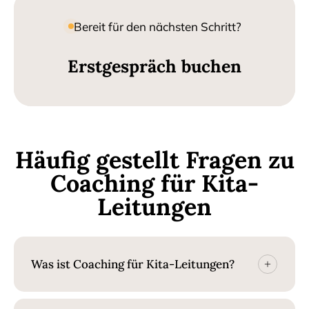
Bereit für den nächsten Schritt?
E
r
s
t
g
e
s
p
r
ä
c
h
b
u
c
h
e
n
Häufig gestellt Fragen zu
Coaching für Kita-
Leitungen
Was ist Coaching für Kita-Leitungen?
Coaching unterstützt Sie dabei, Ihre