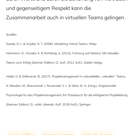
und gegenseitigem Respekt kann die
Zusammenarbeit auch in virtuellen Teams gelingen.
Quellen:
Duarte, D. L. & Snyder, N. T. (2006). Mastering Virtual Teams. Wiley.
Herrmann, D., Hüneke, K. & Rohrberg, A. (2012). Führung auf Distanz: Mit virtuellen
Teams zum Erfolg (German Edition) (2. Aufl. 2012 Aufl.). Gabler Verlag.
Hertel, G. & Orlikowski, B. (2017). Projektmanagement in ortsverteilten „virtuellen“ Teams.
In Wastian, M., Braumandl, I., Rosenstiel, V. L. & West, M. A. (Hrsg.). Angewandte
Psychologie für das Projektmanagement: Ein Praxisbuch für die erfolgreiche Projektleitung
(German Edition) (3., vollst. überarb. Aufl. 2018 Aufl.). Springer.
Home-Office
Kommunikation
Virtuelle Teams