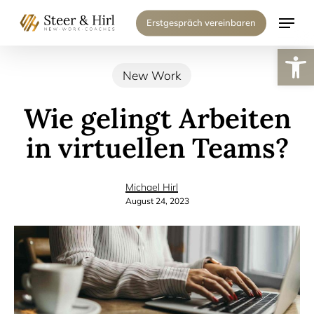
Skip
Menu
Erstgespräch vereinbaren
to
Werkzeugl
main
New Work
content
Wie gelingt Arbeiten
in virtuellen Teams?
Michael Hirl
August 24, 2023